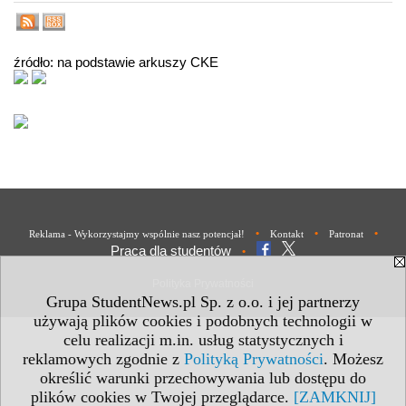
źródło: na podstawie arkuszy CKE
•
•
•
Reklama - Wykorzystajmy wspólnie nasz potencjał!
Kontakt
Patronat
Praca dla studentów
•
Polityka Prywatności
Grupa StudentNews.pl Sp. z o.o. i jej partnerzy
używają plików cookies i podobnych technologii w
celu realizacji m.in. usług statystycznych i
reklamowych zgodnie z
Polityką Prywatności
. Możesz
określić warunki przechowywania lub dostępu do
plików cookies w Twojej przeglądarce.
[ZAMKNIJ]